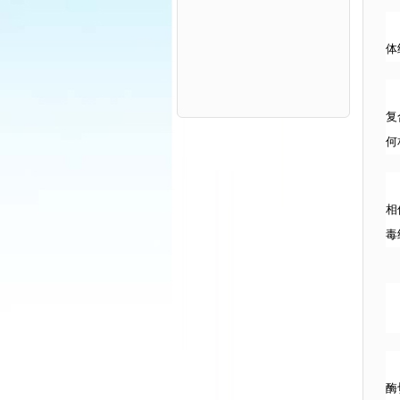
体
复
何
相
毒
酶