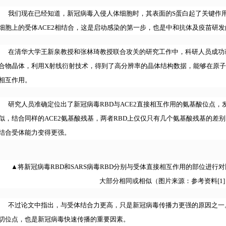
我们现在已经知道，新冠病毒入侵人体细胞时，其表面的S蛋白起了关键作用
细胞上的受体ACE2相结合，这是启动感染的第一步，也是中和抗体及疫苗研
在清华大学王新泉教授和张林琦教授联合攻关的研究工作中，科研人员成功获
合物晶体，利用X射线衍射技术，得到了高分辨率的晶体结构数据，能够在原子
相互作用。
研究人员准确定位出了新冠病毒RBD与ACE2直接相互作用的氨基酸位点，发
似，结合同样的ACE2氨基酸残基，两者RBD上仅仅只有几个氨基酸残基的差
结合受体能力变得更强。
▲将新冠病毒RBD和SARS病毒RBD分别与受体直接相互作用的部位进行
大部分相同或相似（图片来源：参考资料[1]
不过论文中指出，与受体结合力更高，只是新冠病毒传播力更强的原因之一。
切位点，也是新冠病毒快速传播的重要因素。