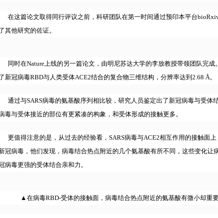
在这篇论文取得同行评议之前，科研团队在第一时间通过预印本平台bioRx
了其他研究的佐证。
同时在Nature上线的另一篇论文，由明尼苏达大学的李放教授带领团队完
了新冠病毒RBD与人类受体ACE2结合的复合物三维结构，分辨率达到2.68 Å。
通过与SARS病毒的氨基酸序列相比较，研究人员鉴定出了新冠病毒与受体
病毒与受体接近的部位有更紧凑的构象，和受体形成的接触更多。
更值得注意的是，从过去的经验看，SARS病毒与ACE2相互作用的接触面
新冠病毒，他们发现，病毒结合热点附近的几个氨基酸有所不同，这些变化让
冠病毒更强的受体结合亲和力。
▲在病毒RBD-受体的接触面，病毒结合热点附近的氨基酸有微小却重要