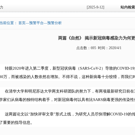
力
[2025-9-12]
站内检索
当前位置： 首页—预警平台—预警分析
两篇《自然》 揭示新冠病毒感染力为何
点击数：695 时间：2020/4/1
转眼2020年进入第二季度，新型冠状病毒（SARS-CoV-2）导致的COVI
80万，而被感染的人数依然在增加。不得不说，这种新病毒十分狡猾，而我们
在清华大学和明尼苏达大学两支科研团队的努力下，有两项最新研究日前在
学家们从病毒的独特结构着手，对新冠病毒何以具有比SARS病毒更强的传染
这两篇论文以“加快评审文章”形式上线，为研究人员尽快理解COVID-19
了重要的指导信息。