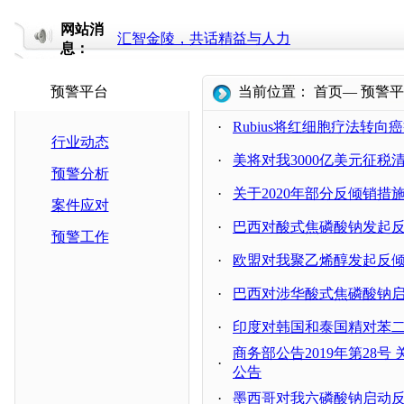
网站消
汇智金陵，共话精益与人力
息：
预警平台
当前位置： 首页— 预警
·
Rubius将红细胞疗法转
行业动态
·
美将对我3000亿美元征税
预警分析
·
关于2020年部分反倾销措
案件应对
·
巴西对酸式焦磷酸钠发起
预警工作
·
欧盟对我聚乙烯醇发起反
·
巴西对涉华酸式焦磷酸钠
·
印度对韩国和泰国精对苯
商务部公告2019年第28
·
公告
·
墨西哥对我六磷酸钠启动