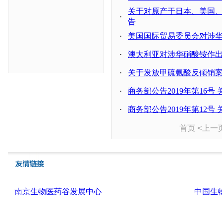
关于对原产于日本、美国
·
告
·
美国国际贸易委员会对涉
·
澳大利亚对涉华硝酸铵作
·
关于发放甲硫氨酸反倾销
·
商务部公告2019年第16
·
商务部公告2019年第12
首页
<上一
南京生物医药谷发展中心
中国生