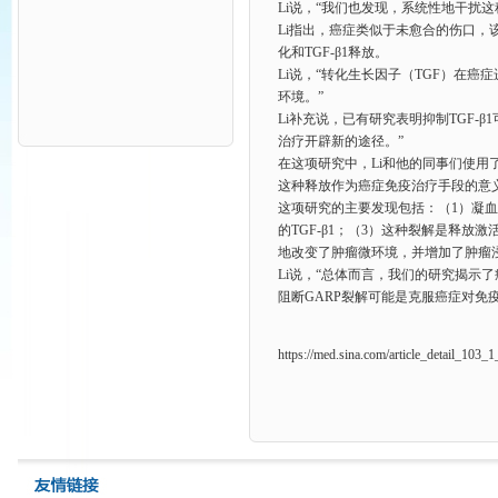
Li说，“我们也发现，系统性地干扰这
Li指出，癌症类似于未愈合的伤口
化和TGF-β1释放。
Li说，“转化生长因子（TGF）在癌
环境。”
Li补充说，已有研究表明抑制TGF-
治疗开辟新的途径。”
在这项研究中，Li和他的同事们使用
这种释放作为癌症免疫治疗手段的意
这项研究的主要发现包括：（1）凝血
的TGF-β1；（3）这种裂解是释放激活血小
地改变了肿瘤微环境，并增加了肿瘤
Li说，“总体而言，我们的研究揭示了
阻断GARP裂解可能是克服癌症对免疫疗
https://med.sina.com/article_detail_103_